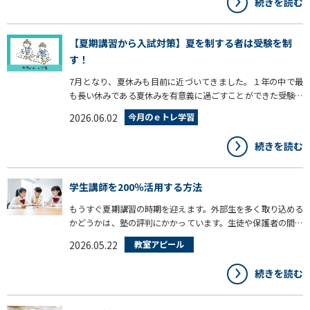
続きを読む
きましょう！
【夏期講習から入試対策】夏を制する者は受験を制
す！
7月となり、夏休みも目前に近づいてきました。１年の中で最
も長い休みである夏休みを有意義に過ごすことができた受験生
は、合格により一歩近づきます。そこで今回は、夏期講習で効
2026.06.02
今月のｅトレ学習
果を発揮するｅトレ活用法とおすすめ機能をご紹介します。
続きを読む
学生講師を200％活用する方法
もうすぐ夏期講習の時期を迎えます。外部生を多く取り込める
かどうかは、塾の評判にかかっています。生徒や保護者の間で
その塾の良い評判が広がっていれば、それが口コミとなり夏期
2026.05.22
教室アピール
講習の生徒募集は安心していられます。では塾のイメージはど
こからつくられるのでしょう。建物や料金、進学実績などさま
続きを読む
ざまな要素がありますが、何と言っても影響が大きいのは、そ
こで教えてくれる先生です。今回は、学生講師の上手な活用法
について考えてみましょう。