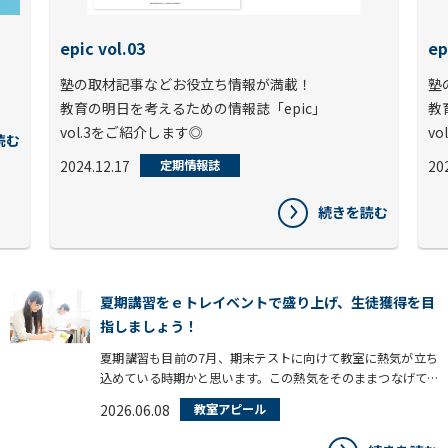
epic vol.03
ep
塾の取材記事などお役立ち情報が満載！
塾
教育の明日を考えるための情報誌「epic」
教
vol.3をご紹介します◎
v
読む
2024.12.17
20
定期情報誌
続きを読む
夏期講習をｅトレイベントで盛り上げ、生徒獲得を目
指しましょう！
夏期講習も目前の7月、期末テストに向けて教室に熱気が立ち
込めている時期かと思います。この熱気をそのままつなげて、
夏期講習を大いに盛り上げたいですよね。今回は、すぐに実施
2026.06.08
教室アピール
できる夏期講習ならではのｅトレイベントをご提案します。手
軽に行えるｅトレコースで、夏期講習をしっかり盛り上げてい