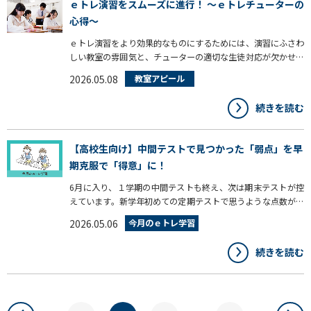
ｅトレ演習をスムーズに進行！ ～ｅトレチューターの
心得～
ｅトレ演習をより効果的なものにするためには、演習にふさわ
しい教室の雰囲気と、チューターの適切な生徒対応が欠かせま
せん。けじめをつけ、緊張感を持たせるなど、生徒をコントロ
2026.05.08
教室アピール
ールするだけでなく、生徒のモチベーションを常に高い位置で
キープさせるための声掛けなど、ｅトレ演習にチューターは必
続きを読む
要不可欠です。それでは、生徒対応や演習の進ませ方のポイン
トなど、チューターの心得をご紹介します。
【高校生向け】中間テストで見つかった「弱点」を早
期克服で「得意」に！
6月に入り、１学期の中間テストも終え、次は期末テストが控
えています。新学年初めての定期テストで思うような点数が取
れなかった科目に、苦手意識を持ってしまった生徒も多いので
2026.05.06
今月のｅトレ学習
はないでしょうか。見つかった弱点は早めに克服して、期末テ
ストにつなげていきましょう。今回は、苦手箇所の復習に役立
続きを読む
つｅトレ活用法をご紹介します。