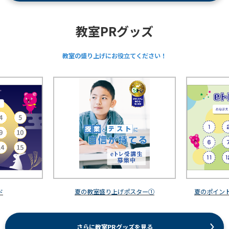
教室PRグッズ
教室の盛り上げにお役立てください！
ド
夏の教室盛り上げポスター①
夏のポイント
さらに教室PRグッズを見る